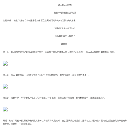
让工作人员帮忙
把行李送到你指定的位置
注意事项：“轻装行”服务目前仅限于已购车票且在同城距离车站35公里以内的旅客。
“轻装行”服务如何预约？
这项服务该怎么预约？
超简单！
第一步：打开铁路12306App或者微信小程序，在首页中部应用处往左滑，找到 “全部应用” ，点击进入后找到【轻装行】模块。
第二步：点击【轻装行】，页面会弹出 “轻装行” 办理流程介绍，仔细看完后，点击【预约下单】。
第三步：选择车票，填写寄件人信息，取件地址，行李数量、重量这些详细信息，接着根据需求，选择运送达方式。
最后，别忘了给行李拍几张清晰的照片上传，方便工作人员核对，确认无误后点击提交，这样就成功预约啦！预约成功后会收到订单信息和
取件码、寄件码，一定要保存好。