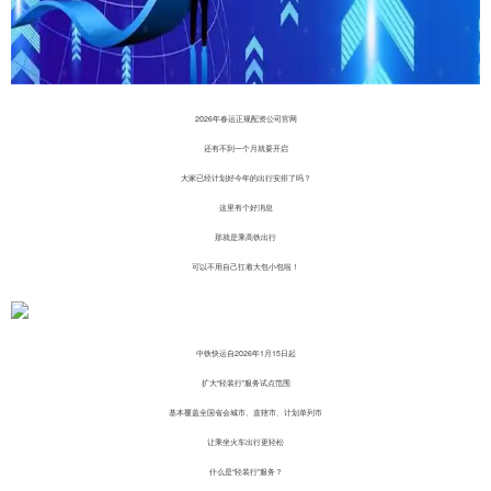
2026年春运正规配资公司官网
还有不到一个月就要开启
大家已经计划好今年的出行安排了吗？
这里有个好消息
那就是乘高铁出行
可以不用自己扛着大包小包啦！
中铁快运自2026年1月15日起
扩大“轻装行”服务试点范围
基本覆盖全国省会城市、直辖市、计划单列市
让乘坐火车出行更轻松
什么是“轻装行”服务？