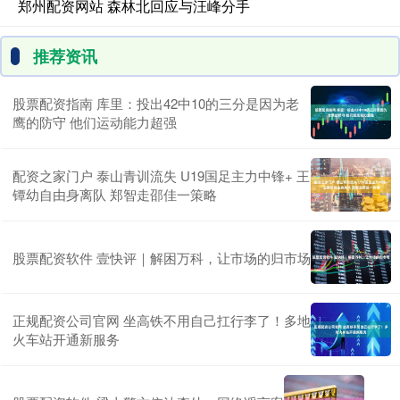
郑州配资网站 森林北回应与汪峰分手
推荐资讯
股票配资指南 库里：投出42中10的三分是因为老
鹰的防守 他们运动能力超强
配资之家门户 泰山青训流失 U19国足主力中锋+ 王
镡幼自由身离队 郑智走邵佳一策略
股票配资软件 壹快评｜解困万科，让市场的归市场
正规配资公司官网 坐高铁不用自己扛行李了！多地
火车站开通新服务