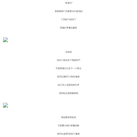
“轻装行”
是铁路部门为旅客出行提供的
“门到站”“站到门”
同城行李搬运服务
比如说
你出门游玩买了很多特产
不想带着它们去下一个景点
就可以预约“门到站”服务
由工作人员将你的行李
送到站台或者服务柜
而如果你到站后
不想费力把行李搬回家
则可以使用“站到门”服务