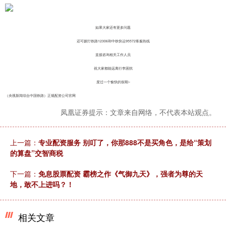
如果大家还有更多问题
还可拨打铁路12306和中铁快运95572客服热线
直接咨询相关工作人员
祝大家都能远离行李困扰
度过一个愉快的假期~
（央视新闻综合中国铁路）正规配资公司官网
凤凰证券提示：文章来自网络，不代表本站观点。
上一篇：
专业配资服务 别叮了，你那888不是买角色，是给“策划
的算盘”交智商税
下一篇：
免息股票配资 霸榜之作《气御九天》，强者为尊的天
地，敢不上进吗？！
相关文章