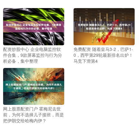
配资炒股中心 企业电脑监控软
免费配资 随着皇马3-2，巴萨1-
件合集，9款屏幕监控与行为分
0，西甲第29轮最新排名出炉！
析必备，集中整理
马竞下滑第4
网上股票配资门户 霍梅尼去世
前，为何不选择儿子接班，而是
把伊朗交给哈梅内伊？