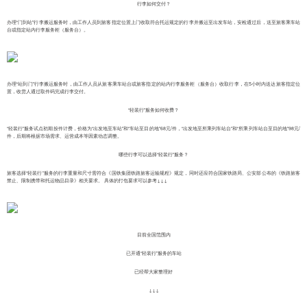
行李如何交付？
办理“门到站”行李搬运服务时，由工作人员到旅客指定位置上门收取符合托运规定的行李并搬运至出发车站，安检通过后，送至旅客乘车站
台或指定站内行李服务柜（服务台）。
办理“站到门”行李搬运服务时，由工作人员从旅客乘车站台或旅客指定的站内行李服务柜（服务台）收取行李，在5小时内送达旅客指定位
置，收货人通过取件码完成行李交付。
“轻装行”服务如何收费？
“轻装行”服务试点初期按件计费，价格为“出发地至车站”和“车站至目的地”68元/件，“出发地至所乘列车站台”和“所乘列车站台至目的地”98元/
件，后期将根据市场需求、运营成本等因素动态调整。
哪些行李可以选择“轻装行”服务？
旅客选择“轻装行”服务的行李重量和尺寸需符合《国铁集团铁路旅客运输规程》规定，同时还应符合国家铁路局、公安部公布的《铁路旅客
禁止、限制携带和托运物品目录》相关要求。 具体的打包要求可以参考↓↓↓
目前全国范围内
已开通“轻装行”服务的车站
已经帮大家整理好
↓↓↓